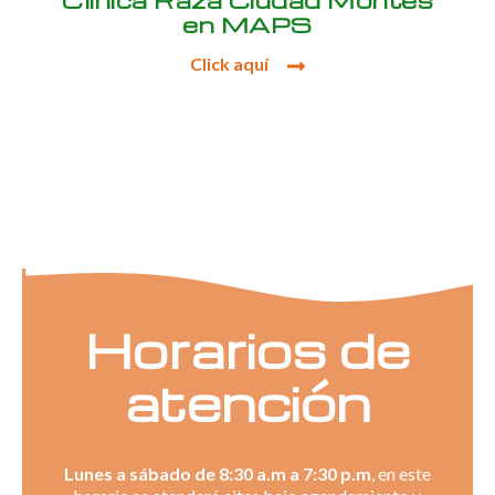
Clínica Raza Ciudad Montes
en MAPS
Click aquí
Horarios de
atención
Lunes a sábado de 8:30 a.m a 7:30 p.m
, en este