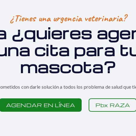
¿Tienes una urgencia veterinaria?
a ¿q
uieres age
una cita para t
mascota?
metidos con darle solución a todos los problema de salud que ti
AGENDAR EN LÍNEA
Pbx RAZA