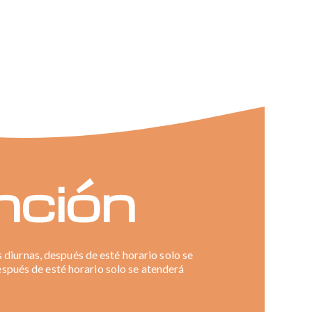
nción
 diurnas, después de esté horario solo se
espués de esté horario solo se atenderá