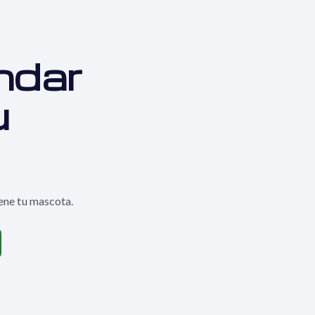
ndar
u
ene tu mascota.