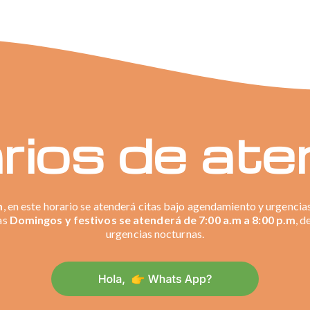
rios de ate
m
, en este horario se atenderá citas bajo agendamiento y urgencias
as
Domingos y festivos se atenderá de 7:00 a.m a 8:00 p.m
, d
urgencias nocturnas.