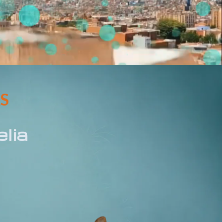
AS
elia