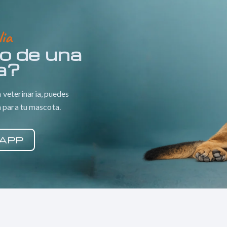
lia
o de una
ia?
a veterinaria, puedes
a para tu mascota.
APP