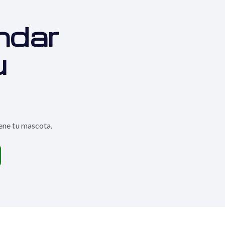
ndar
u
ene tu mascota.