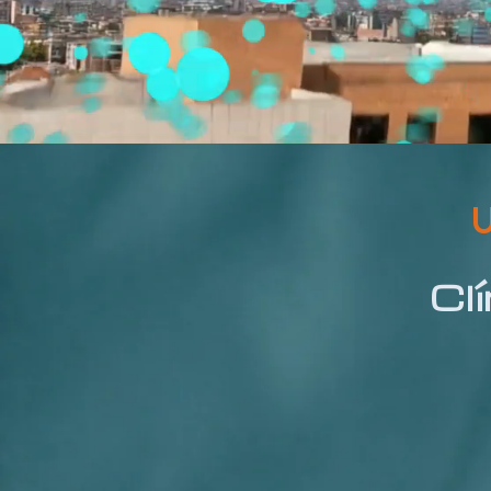
U
Clí