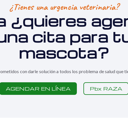
¿Tienes una urgencia veterinaria?
a ¿q
uieres age
una cita para t
mascota?
metidos con darle solución a todos los problema de salud que ti
AGENDAR EN LÍNEA
Pbx RAZA