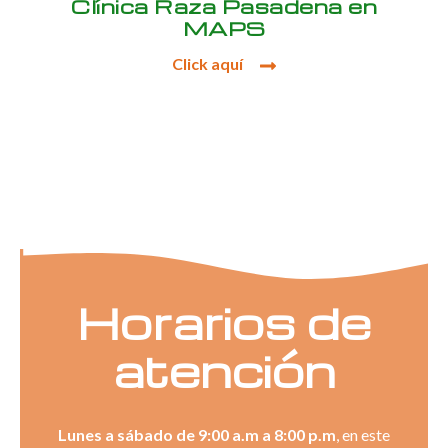
Clínica Raza Pasadena en
MAPS
Click aquí
Horarios de
atención
Lunes a sábado de 9:00 a.m a 8:00 p.m
, en este