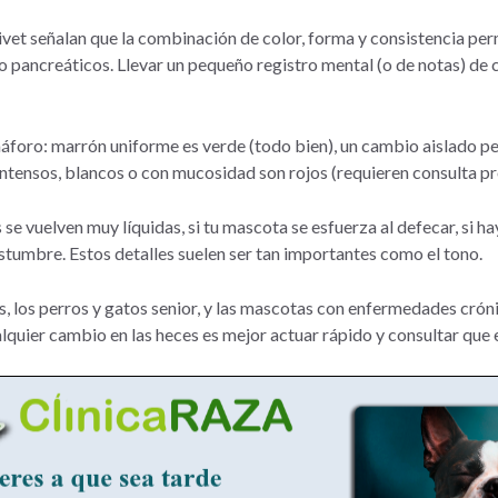
ivet señalan que la combinación de color, forma y consistencia pe
o pancreáticos. Llevar un pequeño registro mental (o de notas) d
áforo: marrón uniforme es verde (todo bien), un cambio aislado pe
 intensos, blancos o con mucosidad son rojos (requieren consulta pr
 se vuelven muy líquidas, si tu mascota se esfuerza al defecar, si ha
umbre. Estos detalles suelen ser tan importantes como el tono.
s, los perros y gatos senior, y las mascotas con enfermedades crón
ualquier cambio en las heces es mejor actuar rápido y consultar que