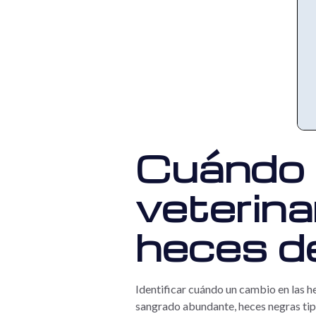
Cuándo 
veterina
heces d
Identificar cuándo un cambio en las h
sangrado abundante, heces negras tipo