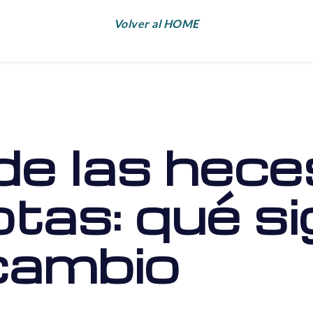
Volver al HOME
de las hece
as: qué sig
cambio