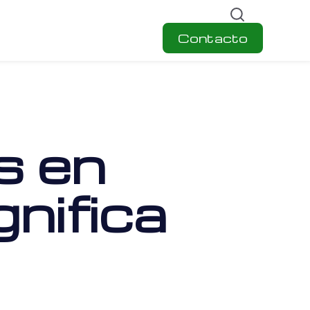
Contacto
s en
nifica