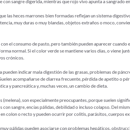
 con sangre digerida, mientras que rojo vivo apunta a sangrado en e
 que las heces marrones bien formadas reflejan un sistema digestivo
tencia, muy duras o muy blandas, objetos extraños o moco, convien
 con el consumo de pasto, pero también pueden aparecer cuando e
e forma normal. Si el color verde se mantiene varios días, o viene ju
vos crónicos.
a pueden indicar mala digestión de las grasas, problemas de páncr
. Suelen acompañarse de diarrea frecuente, pérdida de apetito o pér
ica y pancreática y, muchas veces, un cambio de dieta.
s (melena), son especialmente preocupantes, porque suelen signifi
 con sangre, encías pálidas, debilidad o incluso colapso. Del mism
en colon o recto y pueden ocurrir por colitis, parásitos, cuerpos e
o muy pálidas pueden asociarse con problemas hepáticos, obstrucció