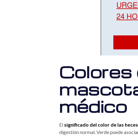
Colores 
mascota 
médico
El
significado del color de las hece
digestión normal. Verde puede asociars