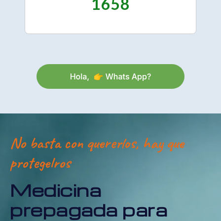
1658
No basta con quererlos, hay que
protegelros
Medicina
prepagada para