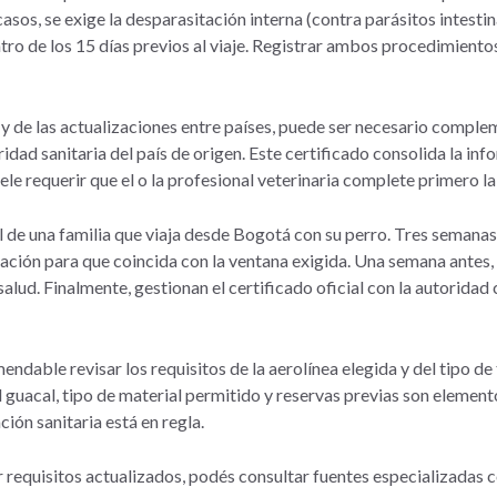
asos, se exige la desparasitación interna (contra parásitos intestin
tro de los 15 días previos al viaje. Registrar ambos procedimiento
y de las actualizaciones entre países, puede ser necesario compl
ridad sanitaria del país de origen. Este certificado consolida la in
e requerir que el o la profesional veterinaria complete primero la h
l de una familia que viaja desde Bogotá con su perro. Tres semanas 
ación para que coincida con la ventana exigida. Una semana antes,
 salud. Finalmente, gestionan el certificado oficial con la autorida
endable revisar los requisitos de la aerolínea elegida y del tipo d
 guacal, tipo de material permitido y reservas previas son elemento
ción sanitaria está en regla.
r requisitos actualizados, podés consultar fuentes especializadas