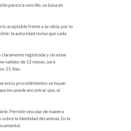
mite parezca sencillo, se basa en
io aceptable frente a la rabia, por lo
xible: la autoridad revisa que cada
 claramente registrada y sin estar
ene validez de 12 meses, será
os 21 días.
que estos procedimientos se hayan
caución puede encontrar que, al
able. Permite vincular de manera
obre la identidad del animal. En la
documental.