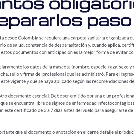
tos obligatori
epararlos paso
ta desde Colombia se requiere una carpeta sanitaria organizada q
rio de salud, constancia de desparasitación y, cuando aplica, certif
r estos documentos con anticipación es la mejor forma de evitar c
laramente los datos de la mascota (nombre, especie, raza, sexo y e
cha, sello y firma del profesional que las administró. Para el ingre
ue esté vigente y que se haya aplicado según las recomendaciones de
 otro documento esencial. Debe ser emitido por una o un profesiona
ue se encuentra libre de signos de enfermedad infectocontagiosa y
tan este certificado de 3 a 7 días antes del vuelo para asegurarse d
rtante que el documento o anotación en el carné detalle el producto 