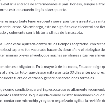
a evitar la entrada de enfermedades al país. Por eso, aunque el trá
forma estricta cuando llegás al aeropuerto.
, es importante tener en cuenta que el país tiene un estatus sanitar
 anticuerpos. Sin embargo, esto no significa que el control sea fle
do y coherente con la historia clínica de la mascota.
ca. Debe estar aplicada dentro de los tiempos aceptados, con fecha
plo, si tu perro fue vacunado hace más de un año y el biológico ti
gen mínimo previo al vuelo, que muchas aerolíneas sitúan en al men
también es obligatoria. En la mayoría de los casos, Ecuador exige 
s al viaje. Un tutor que desparasita a su gata 30 días antes por pre
considera fuera de ventana y genere observaciones formales.
ige como condición para el ingreso, su uso es altamente recomend
entos sanitarios, lo que ayuda cuando existen homónimos o dudas s
as, contar con microchip y registro organizado agiliza la revisión 