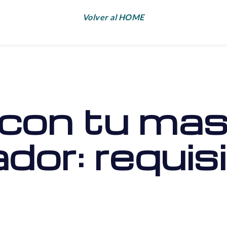
Volver al HOME
 con tu ma
dor: requis