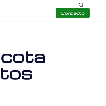
Contacto
scota
itos