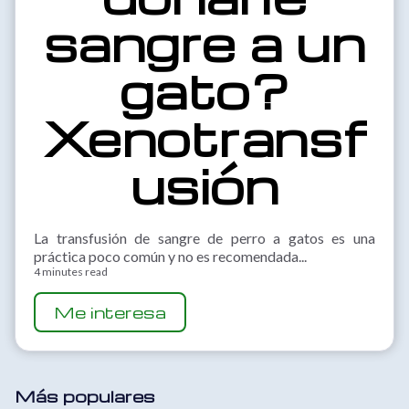
sangre a un
gato?
Xenotransf
usión
La transfusión de sangre de perro a gatos es una
práctica poco común y no es recomendada...
4 minutes read
Me interesa
Más populares