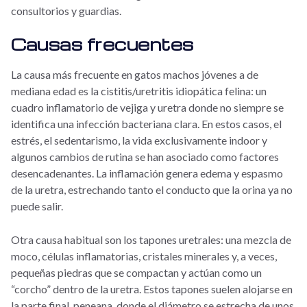
consultorios y guardias.
Causas frecuentes
La causa más frecuente en gatos machos jóvenes a de
mediana edad es la cistitis/uretritis idiopática felina: un
cuadro inflamatorio de vejiga y uretra donde no siempre se
identifica una infección bacteriana clara. En estos casos, el
estrés, el sedentarismo, la vida exclusivamente indoor y
algunos cambios de rutina se han asociado como factores
desencadenantes. La inflamación genera edema y espasmo
de la uretra, estrechando tanto el conducto que la orina ya no
puede salir.
Otra causa habitual son los tapones uretrales: una mezcla de
moco, células inflamatorias, cristales minerales y, a veces,
pequeñas piedras que se compactan y actúan como un
“corcho” dentro de la uretra. Estos tapones suelen alojarse en
la parte final, peneana, donde el diámetro se estrecha de unos