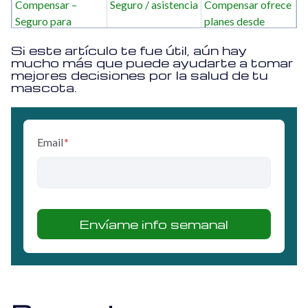
Compensar –
Seguro / asistencia
Compensar ofrece
Seguro para
planes desde
mascotas
$18.600 con
Si este artículo te fue útil,
aún hay
coberturas como
mucho más que puede ayudarte a tomar
gastos médicos,
mejores decisiones por la salud de tu
mascota.
asistencia
exequial,
veterinario a
domicilio,
Email
*
ambulancia,
guardería, baño y
peluquería, según
el plan.
Seguros Éxito /
Seguro de
Seguros Éxito
Sura
mascotas
aclara
expresamente que
no es una EPS para
mascotas; es un
seguro con