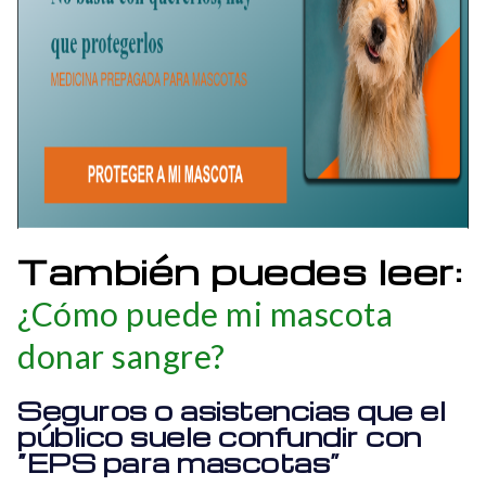
calidad a
mascotas.
Privilegios
Convenio de
Colsanitas
Colsanitas /
beneficios
presenta
VetPlus
VetPlus en
Bogotá con
cobertura en
medicina
preventiva,
urgencias,
También puedes leer:
enfermedades y
¿Cómo puede mi mascota
accidentes.
donar sangre?
Seguros o asistencias que el
público suele confundir con
“EPS para mascotas”