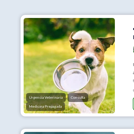
,
,
Urgencia Veterinaria
Consulta
Medicina Prepagada