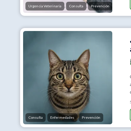
,
,
Urgencia Veterinaria
Consulta
Prevención
,
,
Consulta
Enfermedades
Prevención