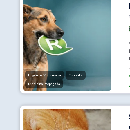
,
,
Urgencia Veterinaria
Consulta
Medicina Prepagada