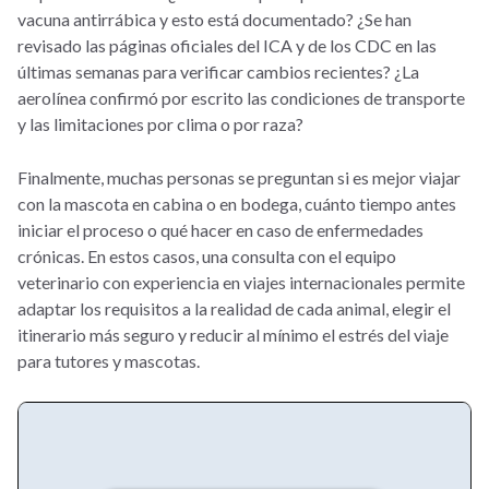
de cuidado
examen clínico y
vacuna antirrábica y esto está documentado? ¿Se han
posible
revisado las páginas oficiales del ICA y de los CDC en las
revacunación en
últimas semanas para verificar cambios recientes? ¿La
aeropuertos
aerolínea confirmó por escrito las condiciones de transporte
autorizados
y las limitaciones por clima o por raza?
Prueba serológica
Solo en casos
Recomendada; de
de rabia
específicos
no presentarse, se
Finalmente, muchas personas se preguntan si es mejor viajar
exige cuarentena
con la mascota en cabina o en bodega, cuánto tiempo antes
de 28 días
iniciar el proceso o qué hacer en caso de enfermedades
crónicas. En estos casos, una consulta con el equipo
veterinario con experiencia en viajes internacionales permite
adaptar los requisitos a la realidad de cada animal, elegir el
itinerario más seguro y reducir al mínimo el estrés del viaje
para tutores y mascotas.