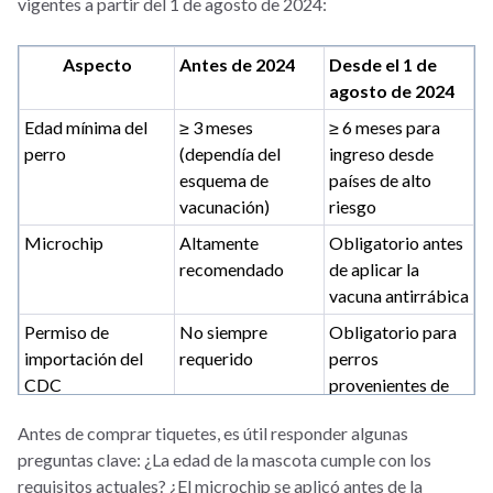
vigentes a partir del 1 de agosto de 2024:
Aspecto
Antes de 2024
Desde el 1 de
agosto de 2024
Edad mínima del
≥ 3 meses
≥ 6 meses para
perro
(dependía del
ingreso desde
esquema de
países de alto
vacunación)
riesgo
Microchip
Altamente
Obligatorio antes
recomendado
de aplicar la
vacuna antirrábica
Permiso de
No siempre
Obligatorio para
importación del
requerido
perros
CDC
provenientes de
países de alto
Antes de comprar tiquetes, es útil responder algunas
riesgo
preguntas clave: ¿La edad de la mascota cumple con los
Reserva en centro
Poco frecuente
Requerida para
requisitos actuales? ¿El microchip se aplicó antes de la