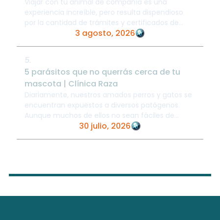
Viajar con tu animal de compañía es una
experiencia increíble, pero resulta dispendioso
por la cantidad de trámites y certificados de
3 agosto, 2026
salud requeridos, especialmente cuando el ...
5.
5 parásitos que no querrás cerca de tu
mascota | Clínica Raza
Diariamente, nuestros amados perros y gatos se
encuentran expuestos a diversos patógenos.
Aunque muchos de ellos no sean fáciles de
30 julio, 2026
observar a simple vista, pueden habitar en su ...