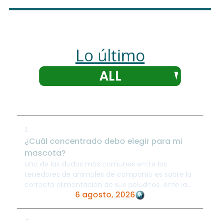
Lo último
ALL
1.
¿Cuál concentrado debo elegir para mi
mascota?
Una de las dudas más comunes entre los
tenedores de animales de compañía es sobre la
correcta alimentación de sus peluditos. Ante la
6 agosto, 2026
inmensa variedad de marcas en el mercado, ...