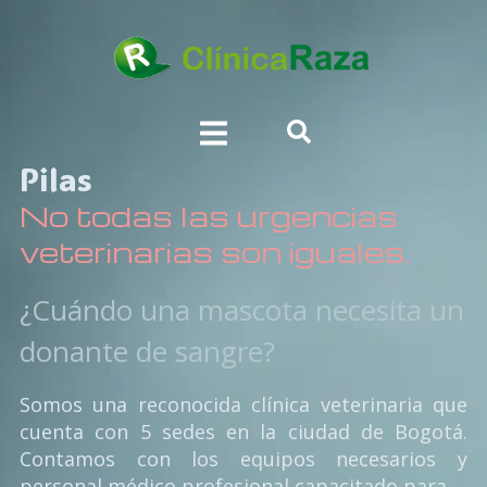
Pilas
No todas las urgencias
veterinarias son iguales.
¿Cuándo una mascota necesita un
donante de sangre?
Somos una reconocida clínica veterinaria que
cuenta con 5 sedes en la ciudad de Bogotá.
Contamos con los equipos necesarios y
personal médico profesional capacitado para