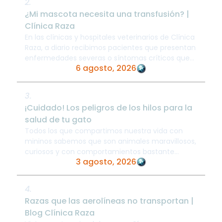
2.
¿Mi mascota necesita una transfusión? |
Clínica Raza
En las clínicas y hospitales veterinarios de Clínica
Raza, a diario recibimos pacientes que presentan
enfermedades severas o síntomas críticos que
6 agosto, 2026
llevan a nuestro equipo médico a ...
3.
¡Cuidado! Los peligros de los hilos para la
salud de tu gato
Todos los que compartimos nuestra vida con
mininos sabemos que son animales maravillosos,
curiosos y con comportamientos bastante
3 agosto, 2026
peculiares. Sin embargo, una de sus grandes ...
4.
Razas que las aerolíneas no transportan |
Blog Clínica Raza