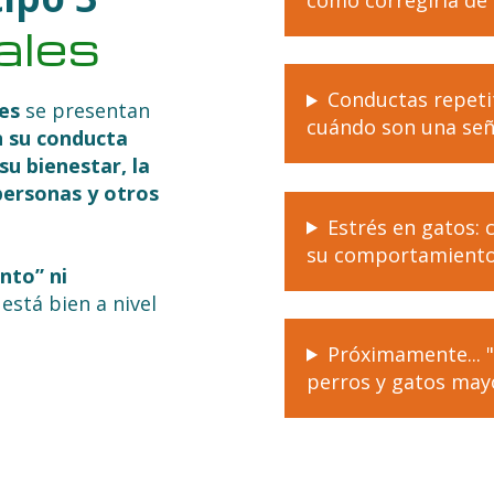
cómo corregirla de
ales
Conductas repeti
es
se presentan
cuándo son una seña
 su conducta
u bienestar, la
personas y otros
Estrés en gatos:
su comportamiento
nto” ni
 está bien a nivel
Próximamente...
perros y gatos may