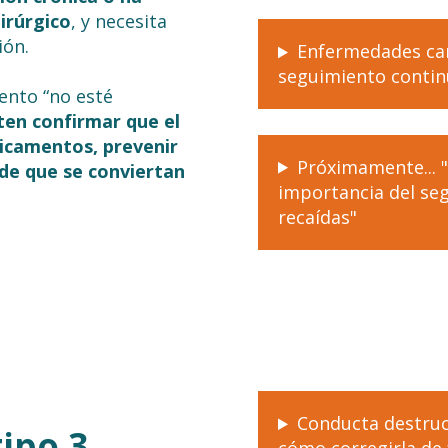
irúrgico
, y necesita
ión.
Enfermedades car
seguimiento continu
iento “no esté
ten confirmar que el
icamentos, prevenir
Próximamente... "
 de que se conviertan
importancia del seg
recaídas"
Conducta destruc
ipo 3