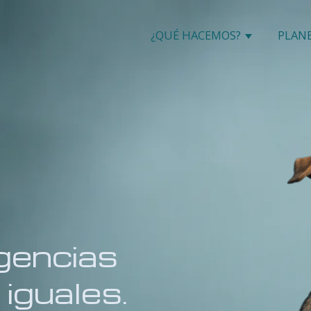
¿QUÉ HACEMOS?
PLANE
Show subm
gencias
 iguales.