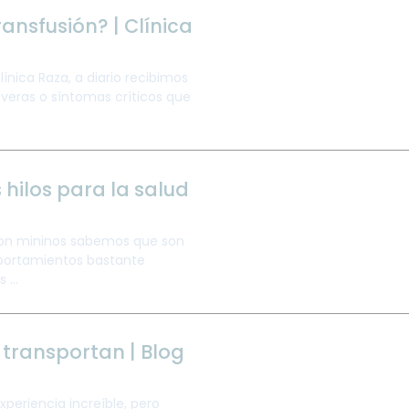
ansfusión? | Clínica
Clínica Raza, a diario recibimos
eras o síntomas críticos que
 hilos para la salud
con mininos sabemos que son
mportamientos bastante
...
 transportan | Blog
periencia increíble, pero