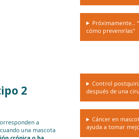
Próximamente... 
cómo prevenirlas"
Control postquir
ipo 2
después de una cir
Cáncer en mascot
orresponden a
ayuda a tomar mejo
an cuando una mascota
ión crónica o ha