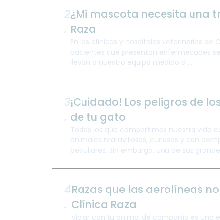
2
¿Mi mascota necesita una tr
.
Raza
En las clínicas y hospitales veterinarios de 
pacientes que presentan enfermedades sev
llevan a nuestro equipo médico a ...
3
¡Cuidado! Los peligros de los
.
de tu gato
Todos los que compartimos nuestra vida 
animales maravillosos, curiosos y con co
peculiares. Sin embargo, una de sus grandes 
4
Razas que las aerolíneas no
.
Clínica Raza
Viajar con tu animal de compañía es una ex