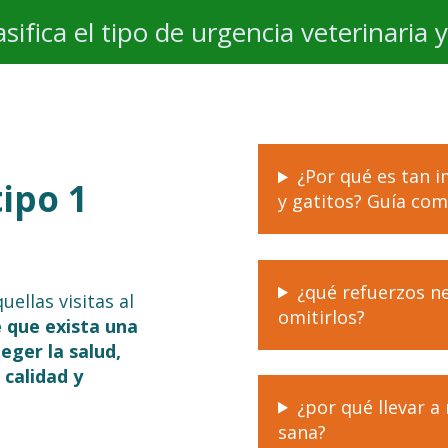
asifica el tipo de urgencia veterinaria 
¿Por qué es tan 
ipo 1
y gatitos? Guía co
¿qué refuerzos n
uellas visitas al
omitirlos?
 que exista una
eger la salud,
 calidad y
¿por qué llevar a
sana?