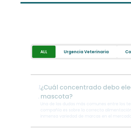
ALL
Urgencia Veterinaria
Co
1
¿Cuál concentrado debo ele
.
mascota?
Una de las dudas más comunes entre los t
compañía es sobre la correcta alimentación 
inmensa variedad de marcas en el mercado, 