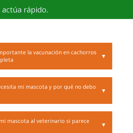
y actúa rápido.
importante la vacunación en cachorros
mpleta
ecesita mi mascota y por qué no debo
 mi mascota al veterinario si parece