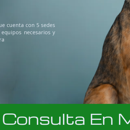
que cuenta con 5 sedes
 equipos necesarios y
ara
e Consulta E