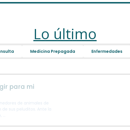
Lo último
nsulta
Medicina Prepagada
Enfermedades
gir para mi
enedores de animales de
de sus peluditos. Ante la
...