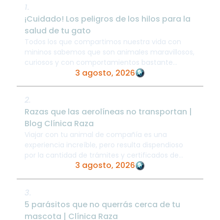
1.
¡Cuidado! Los peligros de los hilos para la
salud de tu gato
Todos los que compartimos nuestra vida con
mininos sabemos que son animales maravillosos,
curiosos y con comportamientos bastante
3 agosto, 2026
peculiares. Sin embargo, una de sus grandes ...
2.
Razas que las aerolíneas no transportan |
Blog Clínica Raza
Viajar con tu animal de compañía es una
experiencia increíble, pero resulta dispendioso
por la cantidad de trámites y certificados de
3 agosto, 2026
salud requeridos, especialmente cuando el ...
3.
5 parásitos que no querrás cerca de tu
mascota | Clínica Raza