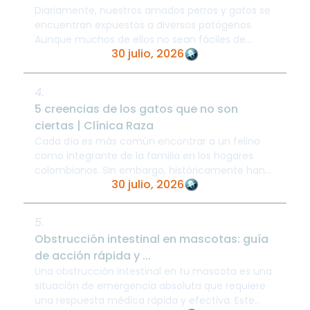
Diariamente, nuestros amados perros y gatos se
encuentran expuestos a diversos patógenos.
Aunque muchos de ellos no sean fáciles de
30 julio, 2026
observar a simple vista, pueden habitar en su ...
4.
5 creencias de los gatos que no son
ciertas | Clínica Raza
Cada día es más común encontrar a un felino
como integrante de la familia en los hogares
colombianos. Sin embargo, históricamente han
30 julio, 2026
existido creencias populares y mitos acerca ...
5.
Obstrucción intestinal en mascotas: guía
de acción rápida y ...
Una obstrucción intestinal en tu mascota es una
situación de emergencia absoluta que requiere
una respuesta médica rápida y efectiva. Este