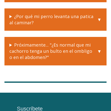
¿Por qué mi perro levanta una patica
al caminar?
Próximamente... "¿Es normal que mi
cachorro tenga un bulto en el ombligo
o en el abdomen?"
Suscríbete