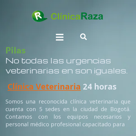
Pilas
No todas las urgencias
veterinarias en son iguales.
Clínica Veterinaria
24 horas
Somos una reconocida clínica veterinaria que
cuenta con 5 sedes en la ciudad de Bogotá.
Contamos con los equipos necesarios y
personal médico profesional capacitado para