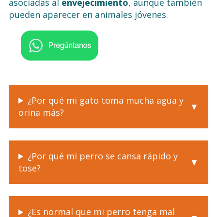
asociadas al
envejecimiento
, aunque también
pueden aparecer en animales jóvenes.
¿Por qué mi gato toma mucha agua y
orina más?
¿Por qué mi perro se cansa rápido y
tose?
¿Es normal que mi perro tenga mal