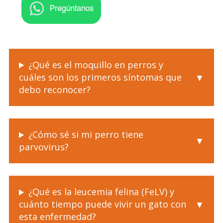
¿Qué es el moquillo en perros y
cuáles son los primeros síntomas que
debo reconocer?
¿Cómo sé si mi perro tiene
parvovirus?
¿Qué es la leucemia felina (FeLV) y
cuánto tiempo puede vivir un gato con
esta enfermedad?